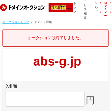
ー
ロ
ト
ヘ
ビ
グ
ッ
ル
イ
ス
プ
プ
ン
概
要
オークショントップ
ドメイン詳細
オークションは終了しました。
abs-g.jp
入札額
円