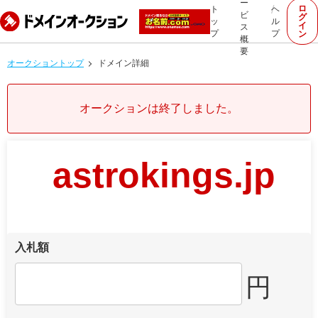
ー
ロ
ト
ヘ
ビ
グ
ッ
ル
イ
ス
プ
プ
ン
概
要
オークショントップ
ドメイン詳細
オークションは終了しました。
astrokings.jp
入札額
円