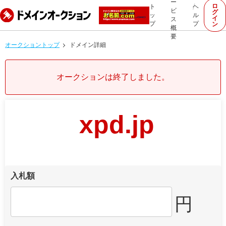
ー
ロ
ト
ヘ
ビ
グ
ッ
ル
イ
ス
プ
プ
ン
概
要
オークショントップ
ドメイン詳細
オークションは終了しました。
xpd.jp
入札額
円