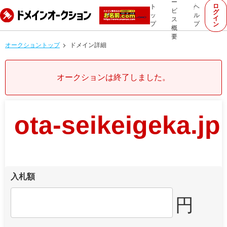
ー
ロ
ト
ヘ
ビ
グ
ッ
ル
イ
ス
プ
プ
ン
概
要
オークショントップ
ドメイン詳細
オークションは終了しました。
ota-seikeigeka.jp
入札額
円