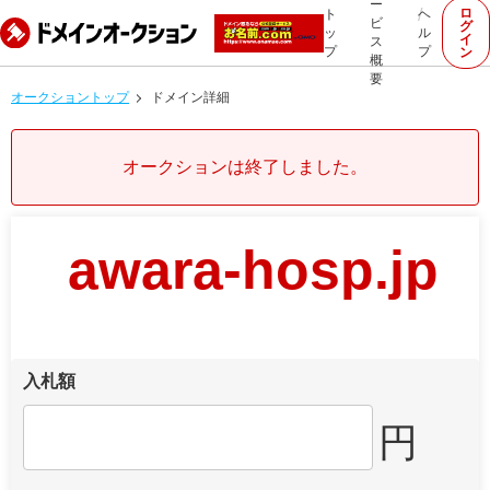
ー
ロ
ト
ヘ
ビ
グ
ッ
ル
イ
ス
プ
プ
ン
概
要
オークショントップ
ドメイン詳細
オークションは終了しました。
awara-hosp.jp
入札額
円