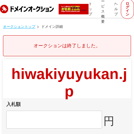
ー
ロ
ト
ヘ
ビ
グ
ッ
ル
イ
ス
プ
プ
ン
概
要
オークショントップ
ドメイン詳細
オークションは終了しました。
hiwakiyuyukan.j
p
入札額
円