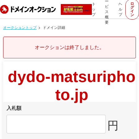
ー
ロ
ト
ヘ
ビ
グ
ッ
ル
イ
ス
プ
プ
ン
概
要
オークショントップ
ドメイン詳細
オークションは終了しました。
dydo-matsuripho
to.jp
入札額
円