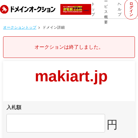
ー
ロ
ト
ヘ
ビ
グ
ッ
ル
イ
ス
プ
プ
ン
概
要
オークショントップ
ドメイン詳細
オークションは終了しました。
makiart.jp
入札額
円