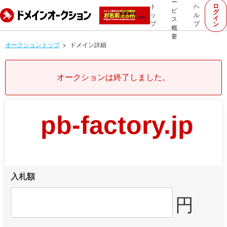
ー
ロ
ト
ヘ
ビ
グ
ッ
ル
イ
ス
プ
プ
ン
概
要
オークショントップ
ドメイン詳細
オークションは終了しました。
pb-factory.jp
入札額
円