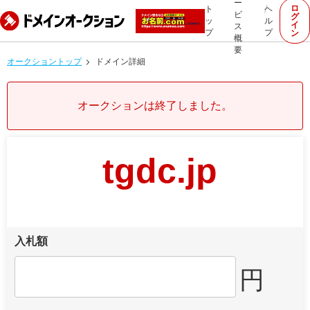
ー
ロ
ト
ヘ
ビ
グ
ッ
ル
イ
ス
プ
プ
ン
概
要
オークショントップ
ドメイン詳細
オークションは終了しました。
tgdc.jp
入札額
円