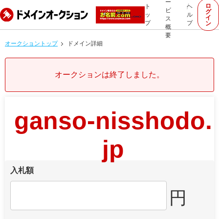
ー
ロ
ト
ヘ
ビ
グ
ッ
ル
イ
ス
プ
プ
ン
概
要
オークショントップ
ドメイン詳細
オークションは終了しました。
ganso-nisshodo.
jp
入札額
円