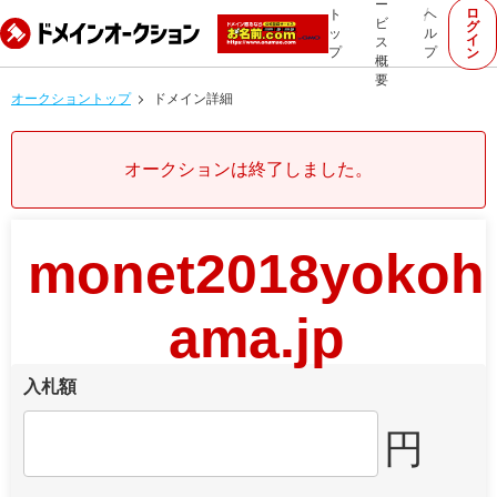
ー
ロ
ト
ヘ
ビ
グ
ッ
ル
イ
ス
プ
プ
ン
概
要
オークショントップ
ドメイン詳細
オークションは終了しました。
monet2018yokoh
ama.jp
入札額
円