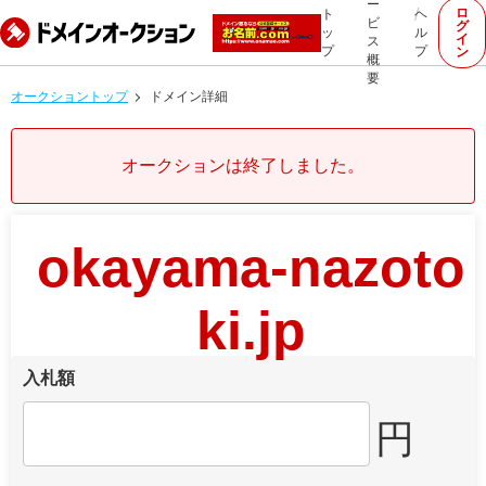
ー
ロ
ト
ヘ
ビ
グ
ッ
ル
イ
ス
プ
プ
ン
概
要
オークショントップ
ドメイン詳細
オークションは終了しました。
okayama-nazoto
ki.jp
入札額
円