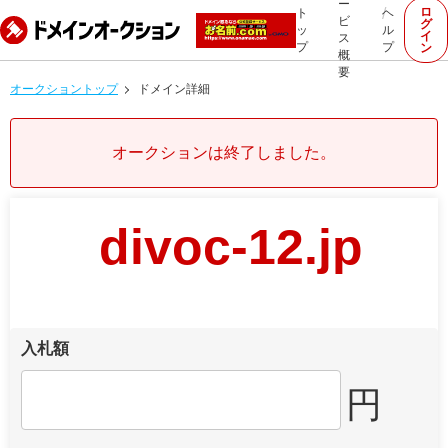
ー
ロ
ト
ヘ
ビ
グ
ッ
ル
イ
ス
プ
プ
ン
概
要
オークショントップ
ドメイン詳細
オークションは終了しました。
divoc-12.jp
入札額
円