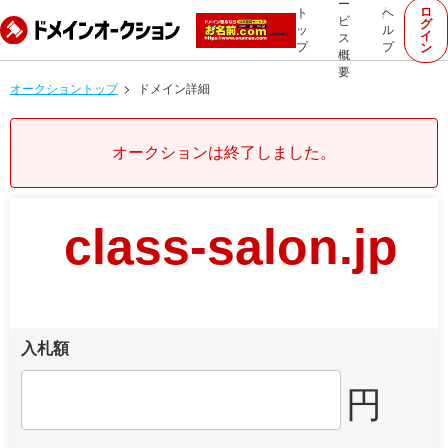
ー
ロ
ト
ヘ
ビ
グ
ッ
ル
イ
ス
プ
プ
ン
概
要
オークショントップ
ドメイン詳細
オークションは終了しました。
class-salon.jp
入札額
円