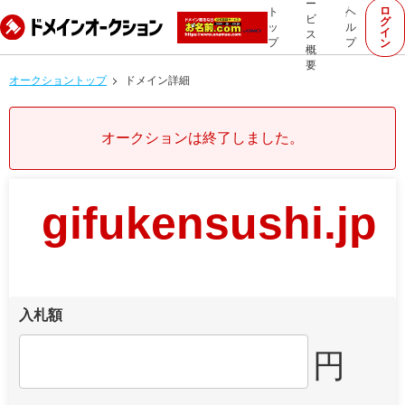
ー
ロ
ト
ヘ
ビ
グ
ッ
ル
イ
ス
プ
プ
ン
概
要
オークショントップ
ドメイン詳細
オークションは終了しました。
gifukensushi.jp
入札額
円