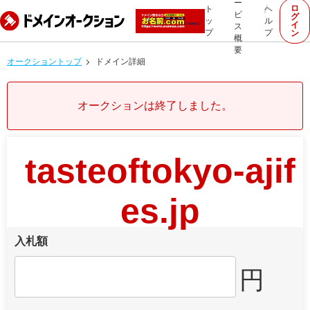
ー
ロ
ト
ヘ
ビ
グ
ッ
ル
イ
ス
プ
プ
ン
概
要
オークショントップ
ドメイン詳細
オークションは終了しました。
tasteoftokyo-ajif
es.jp
入札額
円