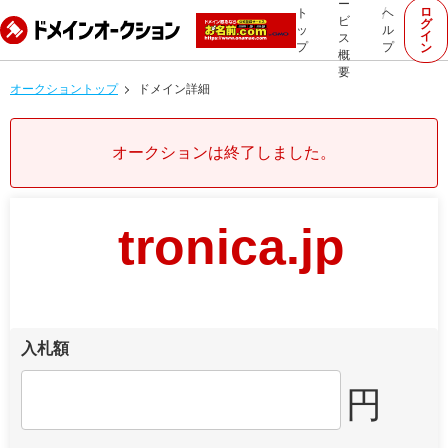
ー
ロ
ト
ヘ
ビ
グ
ッ
ル
イ
ス
プ
プ
ン
概
要
オークショントップ
ドメイン詳細
オークションは終了しました。
tronica.jp
入札額
円