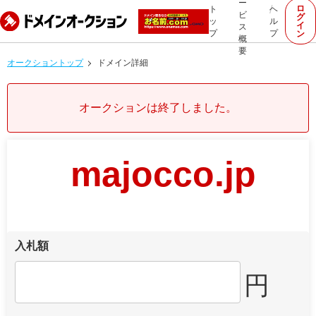
ー
ロ
ト
ヘ
ビ
グ
ッ
ル
イ
ス
プ
プ
ン
概
要
オークショントップ
ドメイン詳細
オークションは終了しました。
majocco.jp
入札額
円