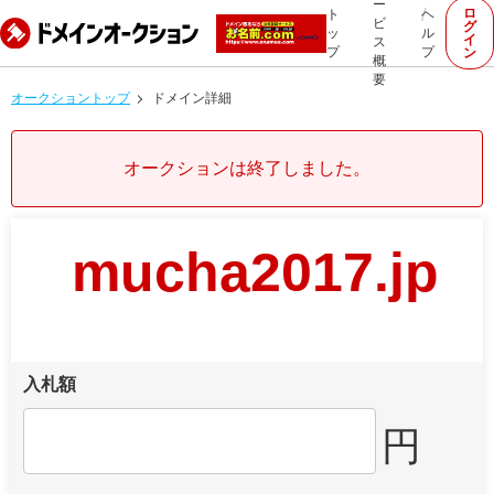
ー
ロ
ト
ヘ
ビ
グ
ッ
ル
イ
ス
プ
プ
ン
概
要
オークショントップ
ドメイン詳細
オークションは終了しました。
mucha2017.jp
入札額
円