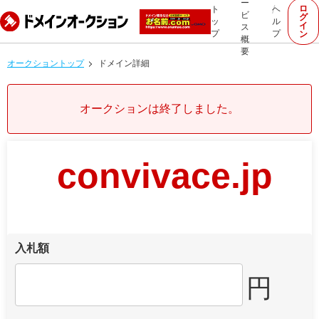
ー
ロ
ト
ヘ
ビ
グ
ッ
ル
イ
ス
プ
プ
ン
概
要
オークショントップ
ドメイン詳細
オークションは終了しました。
convivace.jp
入札額
円