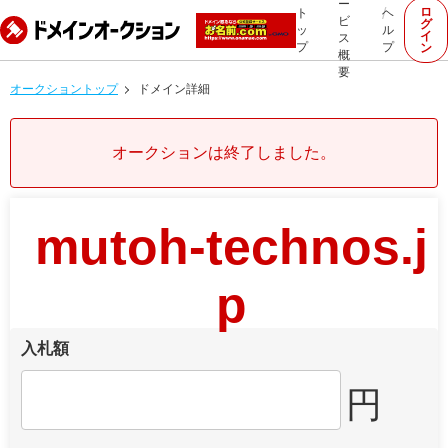
ー
ロ
ト
ヘ
ビ
グ
ッ
ル
イ
ス
プ
プ
ン
概
要
オークショントップ
ドメイン詳細
オークションは終了しました。
mutoh-technos.j
p
入札額
円