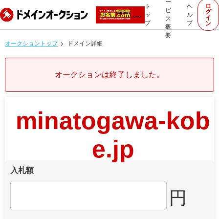
ー
ロ
ト
ヘ
ビ
グ
ッ
ル
イ
ス
プ
プ
ン
概
要
オークショントップ
ドメイン詳細
オークションは終了しました。
minatogawa-kob
e.jp
入札額
円