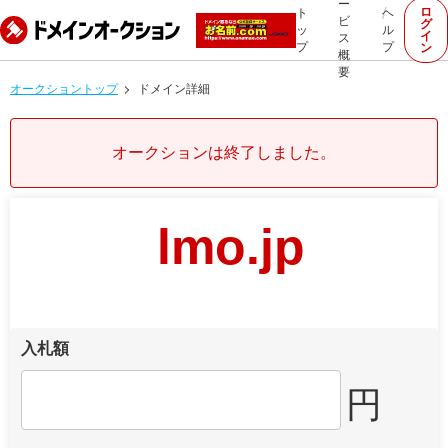
ー
ロ
ト
ヘ
ビ
グ
ッ
ル
イ
ス
プ
プ
ン
概
要
オークショントップ
ドメイン詳細
オークションは終了しました。
lmo.jp
入札額
円