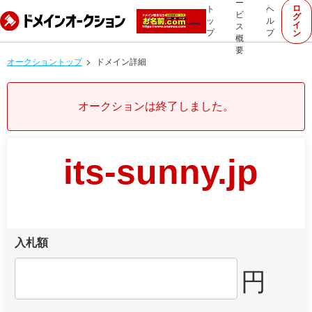
ー
ロ
ト
ヘ
ビ
グ
ッ
ル
イ
ス
プ
プ
ン
概
要
オークショントップ
ドメイン詳細
オークションは終了しました。
its-sunny.jp
入札額
円