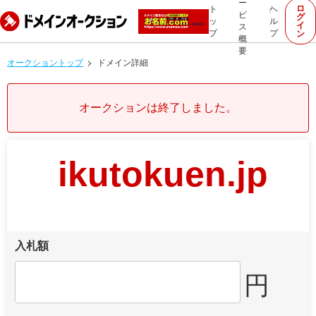
ー
ロ
ト
ヘ
ビ
グ
ッ
ル
イ
ス
プ
プ
ン
概
要
オークショントップ
ドメイン詳細
オークションは終了しました。
ikutokuen.jp
入札額
円