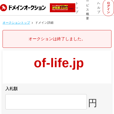
ー
ロ
ト
ヘ
ビ
グ
ッ
ル
イ
ス
プ
プ
ン
概
要
オークショントップ
ドメイン詳細
オークションは終了しました。
of-life.jp
入札額
円