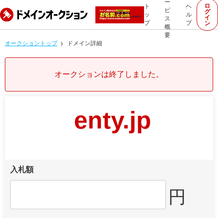
ー
ロ
ト
ヘ
ビ
グ
ッ
ル
イ
ス
プ
プ
ン
概
要
オークショントップ
ドメイン詳細
オークションは終了しました。
enty.jp
入札額
円