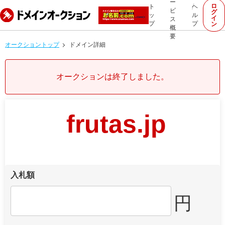
ー
ロ
ト
ヘ
ビ
グ
ッ
ル
イ
ス
プ
プ
ン
概
要
オークショントップ
ドメイン詳細
オークションは終了しました。
frutas.jp
入札額
円