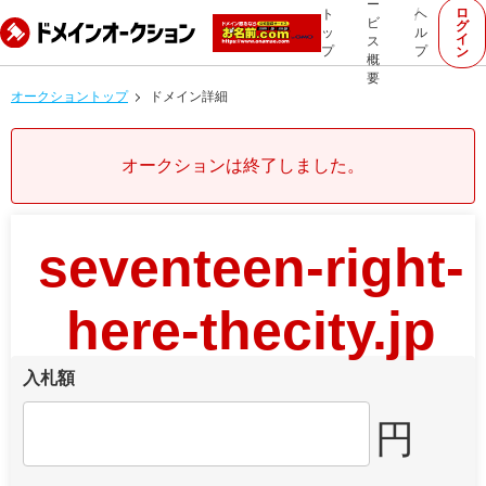
ー
ロ
ト
ヘ
ビ
グ
ッ
ル
イ
ス
プ
プ
ン
概
要
オークショントップ
ドメイン詳細
オークションは終了しました。
seventeen-right-
here-thecity.jp
入札額
円