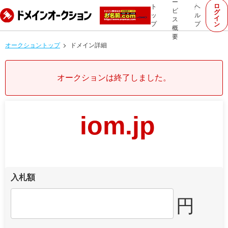
ー
ロ
ト
ヘ
ビ
グ
ッ
ル
イ
ス
プ
プ
ン
概
要
オークショントップ
ドメイン詳細
オークションは終了しました。
iom.jp
入札額
円