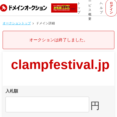
ー
ロ
ト
ヘ
ビ
グ
ッ
ル
イ
ス
プ
プ
ン
概
要
オークショントップ
ドメイン詳細
オークションは終了しました。
clampfestival.jp
入札額
円