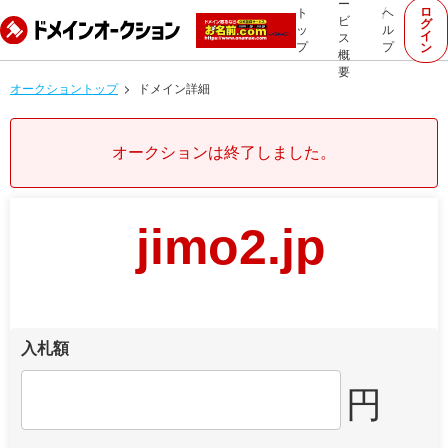
ー
ロ
ト
ヘ
ビ
グ
ッ
ル
イ
ス
プ
プ
ン
概
要
オークショントップ
ドメイン詳細
オークションは終了しました。
jimo2.jp
入札額
円