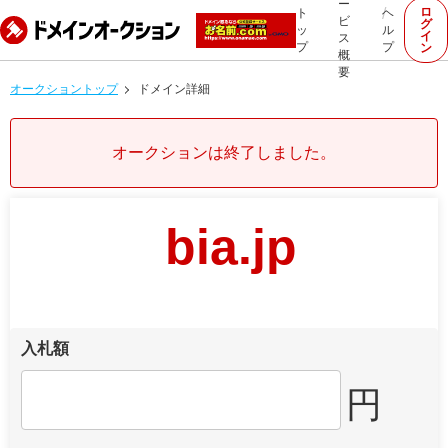
ー
ロ
ト
ヘ
ビ
グ
ッ
ル
イ
ス
プ
プ
ン
概
要
オークショントップ
ドメイン詳細
オークションは終了しました。
bia.jp
入札額
円