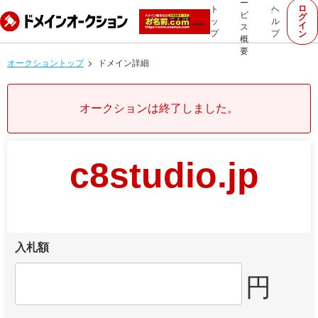
ー
ロ
ト
ヘ
ビ
グ
ッ
ル
イ
ス
プ
プ
ン
概
要
オークショントップ
ドメイン詳細
オークションは終了しました。
c8studio.jp
入札額
円