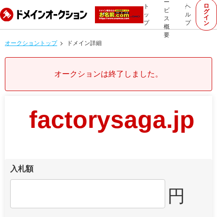
ー
ロ
ト
ヘ
ビ
グ
ッ
ル
イ
ス
プ
プ
ン
概
要
オークショントップ
ドメイン詳細
オークションは終了しました。
factorysaga.jp
入札額
円