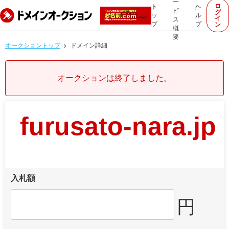
ー
ロ
ト
ヘ
ビ
グ
ッ
ル
イ
ス
プ
プ
ン
概
要
オークショントップ
ドメイン詳細
オークションは終了しました。
furusato-nara.jp
入札額
円