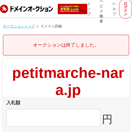
ー
ロ
ト
ヘ
ビ
グ
ッ
ル
イ
ス
プ
プ
ン
概
要
オークショントップ
ドメイン詳細
オークションは終了しました。
petitmarche-nar
a.jp
入札額
円