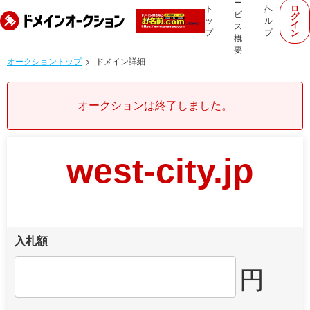
ー
ロ
ト
ヘ
ビ
グ
ッ
ル
イ
ス
プ
プ
ン
概
要
オークショントップ
ドメイン詳細
オークションは終了しました。
west-city.jp
入札額
円