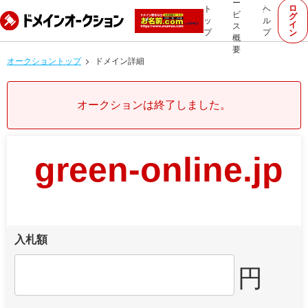
ー
ロ
ト
ヘ
ビ
グ
ッ
ル
イ
ス
プ
プ
ン
概
要
オークショントップ
ドメイン詳細
オークションは終了しました。
green-online.jp
入札額
円