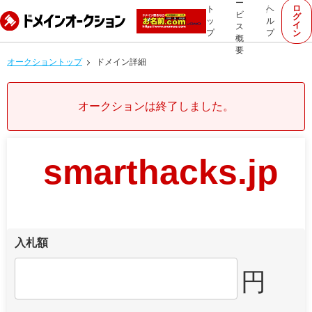
ー
ロ
ト
ヘ
ビ
グ
ッ
ル
イ
ス
プ
プ
ン
概
要
オークショントップ
ドメイン詳細
オークションは終了しました。
smarthacks.jp
入札額
円