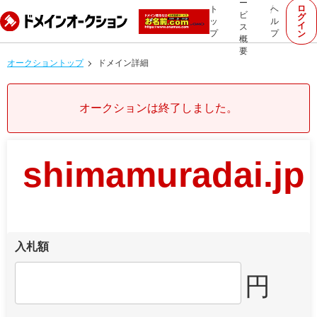
ー
ロ
ト
ヘ
ビ
グ
ッ
ル
イ
ス
プ
プ
ン
概
要
オークショントップ
ドメイン詳細
オークションは終了しました。
shimamuradai.jp
入札額
円