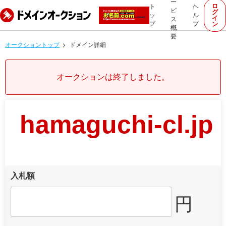
ー
ロ
ト
ヘ
ビ
グ
ッ
ル
イ
ス
プ
プ
ン
概
要
オークショントップ
ドメイン詳細
オークションは終了しました。
hamaguchi-cl.jp
入札額
円