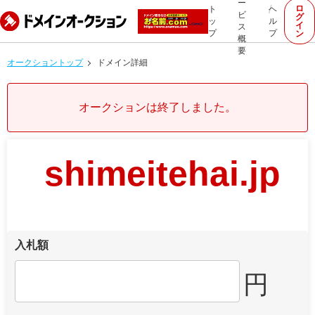
ー
ロ
ト
ヘ
ビ
グ
ッ
ル
イ
ス
プ
プ
ン
概
要
オークショントップ
ドメイン詳細
オークションは終了しました。
shimeitehai.jp
入札額
円