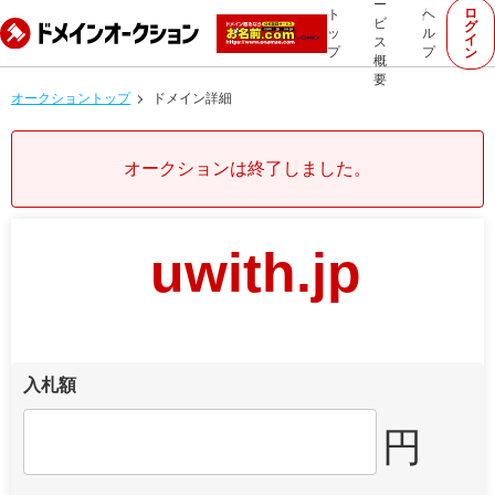
ー
ロ
ト
ヘ
ビ
グ
ッ
ル
イ
ス
プ
プ
ン
概
要
オークショントップ
ドメイン詳細
オークションは終了しました。
uwith.jp
入札額
円