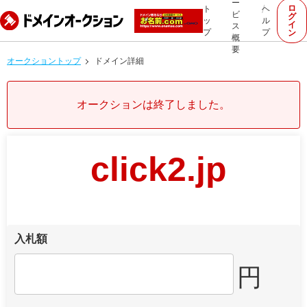
ー
ロ
ト
ヘ
ビ
グ
ッ
ル
イ
ス
プ
プ
ン
概
要
オークショントップ
ドメイン詳細
オークションは終了しました。
click2.jp
入札額
円