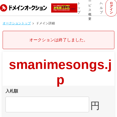
ー
ロ
ト
ヘ
ビ
グ
ッ
ル
イ
ス
プ
プ
ン
概
要
オークショントップ
ドメイン詳細
オークションは終了しました。
smanimesongs.j
p
入札額
円