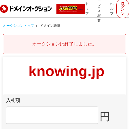
ー
ロ
ト
ヘ
ビ
グ
ッ
ル
イ
ス
プ
プ
ン
概
要
オークショントップ
ドメイン詳細
オークションは終了しました。
knowing.jp
入札額
円