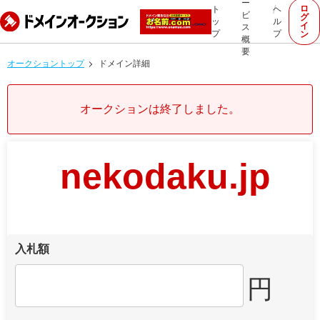
ー
ロ
ト
ヘ
ビ
グ
ッ
ル
イ
ス
プ
プ
ン
概
要
オークショントップ
ドメイン詳細
オークションは終了しました。
nekodaku.jp
入札額
円