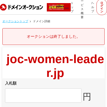
ー
ロ
ト
ヘ
ビ
グ
ッ
ル
イ
ス
プ
プ
ン
概
要
オークショントップ
ドメイン詳細
オークションは終了しました。
joc-women-leade
r.jp
入札額
円